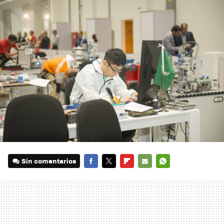
Sin comentarios
FACEBOOK
TWITTER
FLIPBOARD
E-
WHATSAPP
MAIL