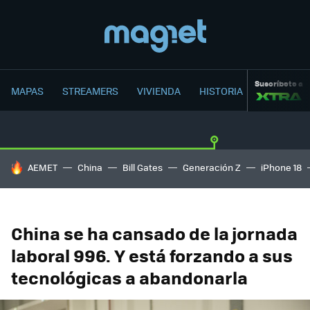
Suscríbete a
MAPAS
STREAMERS
VIVIENDA
HISTORIA
HOY SE HABLA DE
AEMET
China
Bill Gates
Generación Z
iPhone 18
China se ha cansado de la jornada
laboral 996. Y está forzando a sus
tecnológicas a abandonarla