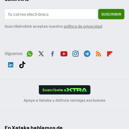
SUSCRIBIR
Suscribiéndote aceptas nuestra
política de privacidad
Síguenos
Wh
Twit
Fac
You
Inst
Tele
RSS
Flip
ats
ter
ebo
tub
agr
gra
boa
Link
Tikt
App
ok
e
am
m
rd
edI
ok
Suscríbete a
n
Apoya a Xataka y disfruta ventajas exclusivas
En Xataka hablamos de...