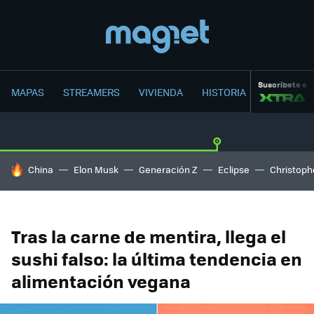
Suscríbete a
MAPAS
STREAMERS
VIVIENDA
HISTORIA
HOY SE HABLA DE
China
Elon Musk
Generación Z
Eclipse
Christoph
Tras la carne de mentira, llega el
sushi falso: la última tendencia en
alimentación vegana