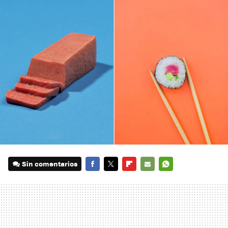
Sin comentarios
FACEBOOK
TWITTER
FLIPBOARD
E-
WHATSAPP
MAIL