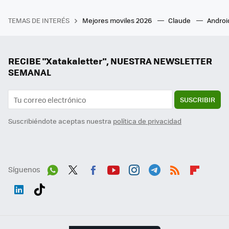
TEMAS DE INTERÉS
Mejores moviles 2026
Claude
Androi
RECIBE "Xatakaletter", NUESTRA NEWSLETTER
SEMANAL
SUSCRIBIR
Suscribiéndote aceptas nuestra
política de privacidad
Síguenos
Wh
Twit
Fac
You
Inst
Tele
RSS
Flip
ats
ter
ebo
tub
agr
gra
boa
Link
Tikt
App
ok
e
am
m
rd
edI
ok