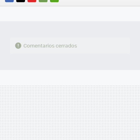
FACEBOOK
TWITTER
FLIPBOARD
E-
WHATSAPP
MAIL
Comentarios cerrados