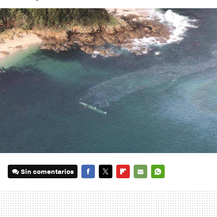
Sin comentarios
FACEBOOK
TWITTER
FLIPBOARD
E-
WHATSAPP
MAIL