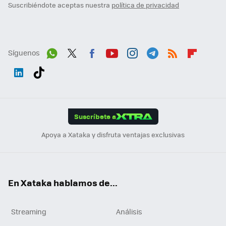
Suscribiéndote aceptas nuestra
política de privacidad
Síguenos
Wh
Twit
Fac
You
Inst
Tele
RSS
Flip
ats
ter
ebo
tub
agr
gra
boa
Link
Tikt
App
ok
e
am
m
rd
edI
ok
Suscríbete a
n
Apoya a Xataka y disfruta ventajas exclusivas
En Xataka hablamos de...
Streaming
Análisis