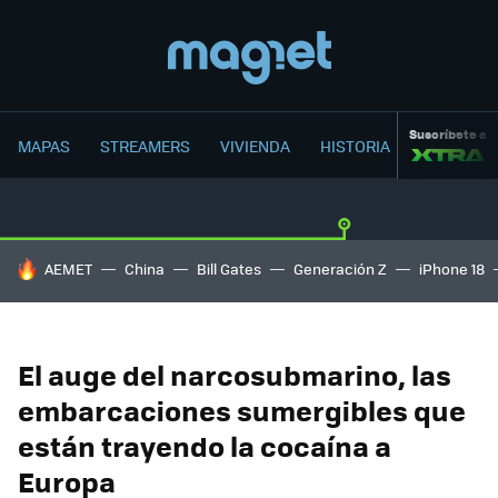
Suscríbete a
MAPAS
STREAMERS
VIVIENDA
HISTORIA
HOY SE HABLA DE
AEMET
China
Bill Gates
Generación Z
iPhone 18
El auge del narcosubmarino, las
embarcaciones sumergibles que
están trayendo la cocaína a
Europa