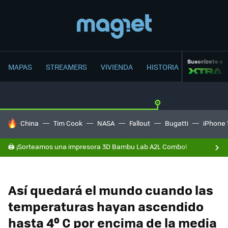
Suscríbete a
MAPAS
STREAMERS
VIVIENDA
HISTORIA
HOY SE HABLA DE
China
Tim Cook
NASA
Fallout
Bugatti
iPhone 
🖨️ ¡Sorteamos una impresora 3D Bambu Lab A2L Combo!
Así quedará el mundo cuando las
temperaturas hayan ascendido
hasta 4º C por encima de la media