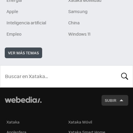
Apple
Samsung
Inteligencia artificial
China
Empleo
Windows 11
VER MÁS TEMAS
BUSCA
SUBIR
Xataka
Xataka Móvil
Applesfera
Xataka Smart Home