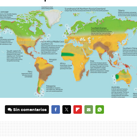
Sin comentarios
FACEBOOK
TWITTER
FLIPBOARD
E-
WHATSAPP
MAIL