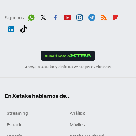
Síguenos
Wh
Twit
Fac
You
Inst
Tele
RSS
Flip
ats
ter
ebo
tub
agr
gra
boa
Link
Tikt
App
ok
e
am
m
rd
edI
ok
Suscríbete a
n
Apoya a Xataka y disfruta ventajas exclusivas
En Xataka hablamos de...
Streaming
Análisis
Espacio
Móviles
Energía
Xataka Movilidad