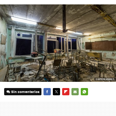
Sin comentarios
FACEBOOK
TWITTER
FLIPBOARD
E-
WHATSAPP
MAIL