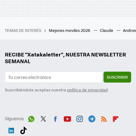
TEMAS DE INTERÉS
Mejores moviles 2026
Claude
Androi
RECIBE "Xatakaletter", NUESTRA NEWSLETTER
SEMANAL
SUSCRIBIR
Suscribiéndote aceptas nuestra
política de privacidad
Síguenos
Wh
Twit
Fac
You
Inst
Tele
RSS
Flip