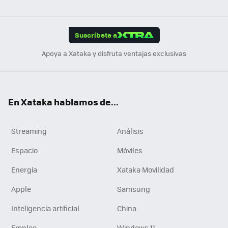
ats
ter
ebo
tub
agr
gra
boa
Link
Tikt
App
ok
e
am
m
rd
edI
ok
Suscríbete a
n
Apoya a Xataka y disfruta ventajas exclusivas
En Xataka hablamos de...
Streaming
Análisis
Espacio
Móviles
Energía
Xataka Movilidad
Apple
Samsung
Inteligencia artificial
China
Empleo
Windows 11