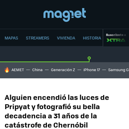
Suscríbete a
MAPAS
STREAMERS
VIVIENDA
HISTORIA
HOY SE HABLA DE
AEMET
China
Generación Z
iPhone 17
Samsung G
Alguien encendió las luces de
Pripyat y fotografió su bella
decadencia a 31 años de la
catástrofe de Chernóbil