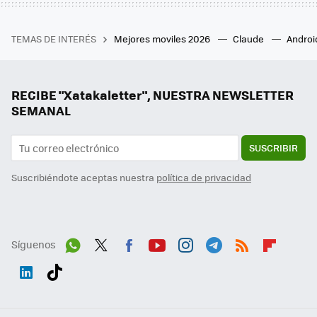
TEMAS DE INTERÉS
Mejores moviles 2026
Claude
Androi
RECIBE "Xatakaletter", NUESTRA NEWSLETTER
SEMANAL
SUSCRIBIR
Suscribiéndote aceptas nuestra
política de privacidad
Síguenos
Wh
Twit
Fac
You
Inst
Tele
RSS
Flip
ats
ter
ebo
tub
agr
gra
boa
Link
Tikt
App
ok
e
am
m
rd
edI
ok