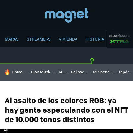
Suscríbete a
MAPAS
STREAMERS
VIVIENDA
HISTORIA
HOY SE HABLA DE
China
Elon Musk
IA
Eclipse
Miniserie
Japón
Al asalto de los colores RGB: ya
hay gente especulando con el NFT
de 10.000 tonos distintos