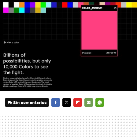
Sin comentarios
FACEBOOK
TWITTER
FLIPBOARD
E-
WHATSAPP
MAIL