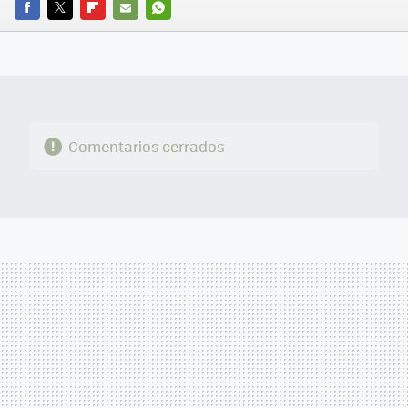
FACEBOOK
TWITTER
FLIPBOARD
E-
WHATSAPP
MAIL
Comentarios cerrados