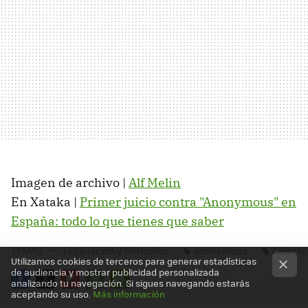
Imagen de archivo |
Alf Melin
En Xataka |
Primer juicio contra "Anonymous" en
España: todo lo que tienes que saber
TEMAS
Legislación y Derechos
anonymous
Ciberac
Utilizamos cookies de terceros para generar estadísticas
de audiencia y mostrar publicidad personalizada
analizando tu navegación. Si sigues navegando estarás
aceptando su uso.
Más información
FACEBOOK
TWITTER
FLIPBOARD
E-
WHATSAPP