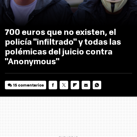
700 euros que no existen, el
policía "infiltrado" y todas las
polémicas del juicio contra
"Anonymous"
15 comentarios
FACEBOOK
TWITTER
FLIPBOARD
E-
WHATSAPP
MAIL