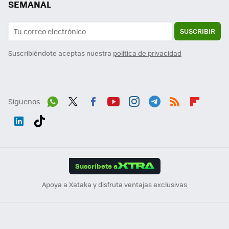
SEMANAL
SUSCRIBIR
Suscribiéndote aceptas nuestra
política de privacidad
Síguenos
Wh
Twit
Fac
You
Inst
Tele
RSS
Flip
ats
ter
ebo
tub
agr
gra
boa
Link
Tikt
App
ok
e
am
m
rd
edI
ok
Suscríbete a
n
Apoya a Xataka y disfruta ventajas exclusivas