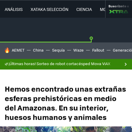
Suscríbete a
ANÁLISIS
XATAKA SELECCIÓN
CIENCIA
MOVILIDAD
HOY SE HABLA DE
AEMET
China
Sequía
Waze
Fallout
Generació
🌿¡Últimas horas! Sorteo de robot cortacésped Mova ViAX
Hemos encontrado unas extrañas
esferas prehistóricas en medio
del Amazonas. En su interior,
huesos humanos y animales