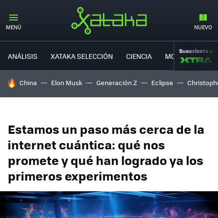
MENÚ
NUEVO
Suscríbete a
ANÁLISIS
XATAKA SELECCIÓN
CIENCIA
MOVILIDAD
HOY SE HABLA DE
China
Elon Musk
Generación Z
Eclipse
Christoph
Estamos un paso más cerca de la
internet cuántica: qué nos
promete y qué han logrado ya los
primeros experimentos