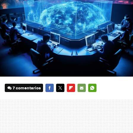
7 comentarios
FACEBOOK
TWITTER
FLIPBOARD
E-
WHATSAPP
MAIL