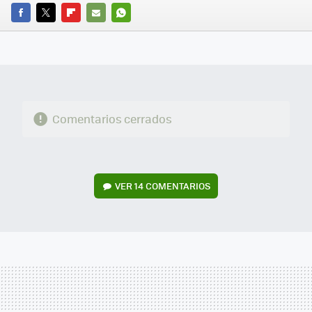
FACEBOOK
TWITTER
FLIPBOARD
E-
WHATSAPP
MAIL
Comentarios cerrados
VER
14 COMENTARIOS