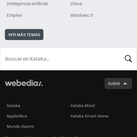
Inteligencia artificial
China
Empleo
Windows 11
VER MÁS TEMAS
BUSCA
SUBIR
Xataka
Xataka Móvil
Applesfera
Xataka Smart Home
Mundo Xiaomi