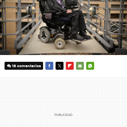
16 comentarios
FACEBOOK
TWITTER
FLIPBOARD
E-
WHATSAPP
MAIL