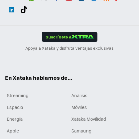
Wh
Twit
Fac
You
Inst
Tele
RSS
Flip
ats
ter
ebo
tub
agr
gra
boa
Link
Tikt
App
ok
e
am
m
rd
edI
ok
Suscríbete a
n
Apoya a Xataka y disfruta ventajas exclusivas
En Xataka hablamos de...
Streaming
Análisis
Espacio
Móviles
Energía
Xataka Movilidad
Apple
Samsung