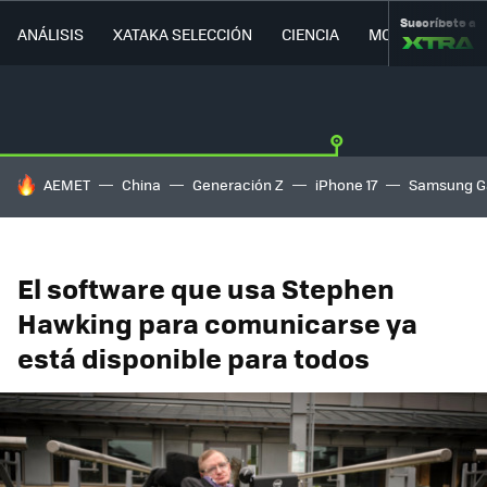
Suscríbete a
ANÁLISIS
XATAKA SELECCIÓN
CIENCIA
MOVILIDAD
HOY SE HABLA DE
AEMET
China
Generación Z
iPhone 17
Samsung G
El software que usa Stephen
Hawking para comunicarse ya
está disponible para todos