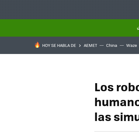
HOY SE HABLA DE
AEMET
China
Waze
Los robo
humanos
las sim