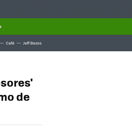
Café
Jeff Bezos
esores'
smo de