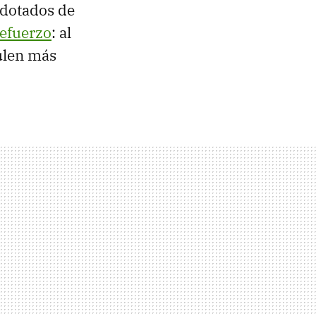
 dotados de
refuerzo
: al
ulen más