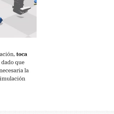
tación,
toca
, dado que
necesaria la
simulación