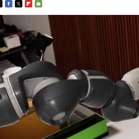
FACEBOOK
TWITTER
FLIPBOARD
E-
MAIL