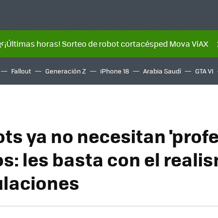
🌿¡Últimas horas! Sorteo de robot cortacésped Mova ViAX
Fallout
Generación Z
iPhone 18
Arabia Saudí
GTA VI
ts ya no necesitan 'prof
: les basta con el reali
ulaciones