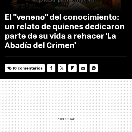
El "veneno" del conocimiento:
un relato de quienes dedicaron
parte de su vida a rehacer 'La
Abadía del Crimen'
16 comentarios
FACEBOOK
TWITTER
FLIPBOARD
E-
WHATSAPP
MAIL