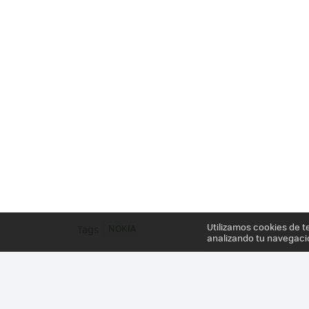
Utilizamos cookies de t
NOKIA
Tags
analizando tu navegaci
Más información en el post
NOKIA LUMIA 925, P