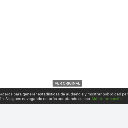
VER ORIGINAL
erceros para generar estadísticas de audiencia y mostrar publicidad pe
ón. Si sigues navegando estarás aceptando su uso.
Más información
RIMERAS IMPRESIONES