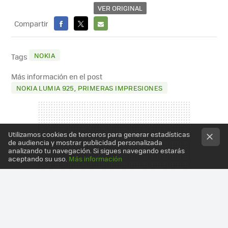
VER ORIGINAL
Compartir
FACEBOOK
X
E-
MAIL
NOKIA
Tags
Más información en el post
NOKIA LUMIA 925, PRIMERAS IMPRESIONES
Utilizamos cookies de terceros para generar estadísticas
de audiencia y mostrar publicidad personalizada
analizando tu navegación. Si sigues navegando estarás
aceptando su uso.
Más información