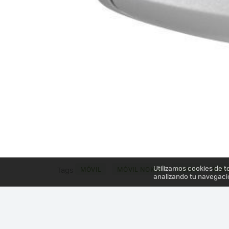
Utilizamos cookies de t
MÓVIL
MÓVIL NOKIA
NOKIA
NOKI
Tags
analizando tu navegaci
Más información en el post
NOKIA ASHA 200, 201,