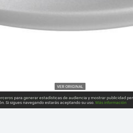
VER ORIGINAL
erceros para generar estadísticas de audiencia y mostrar publicidad pe
A ASHA
NOKIA ASHA 303
TELÉFONO
TELÉFONO NOKIA
ón. Si sigues navegando estarás aceptando su uso.
Más información
 300 Y 303: NOKIA NO SE OLVIDA DE S40