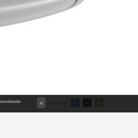
rsonalizada
Compartir
×
FACEBOOK
X
E-
MAIL