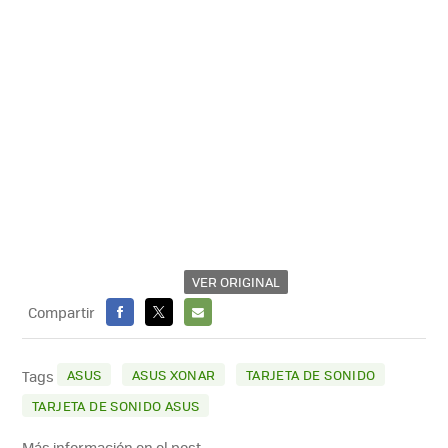
VER ORIGINAL
Compartir
FACEBOOK
X
E-
MAIL
ASUS
ASUS XONAR
TARJETA DE SONIDO
Tags
TARJETA DE SONIDO ASUS
Más información en el post