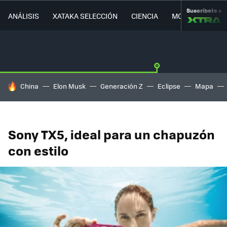
Suscríbete a
ANÁLISIS
XATAKA SELECCIÓN
CIENCIA
MOVILIDAD
HOY SE HABLA DE
China
Elon Musk
Generación Z
Eclipse
Mapa
Sony TX5, ideal para un chapuzón
con estilo