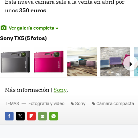
Esta nueva cámara sale a la venta en abril por
unos
350 euros
.
Ver galería completa »
Sony TX5 (5 fotos)
Ne
Más información |
Sony
.
TEMAS
Fotografía y vídeo
Sony
Cámara compacta
FACEBOOK
TWITTER
FLIPBOARD
E-
WHATSAPP
MAIL