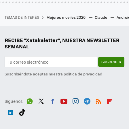
TEMAS DE INTERÉS
Mejores moviles 2026
Claude
Androi
RECIBE "Xatakaletter", NUESTRA NEWSLETTER
SEMANAL
SUSCRIBIR
Suscribiéndote aceptas nuestra
política de privacidad
Síguenos
Wh
Twit
Fac
You
Inst
Tele
RSS
Flip
ats
ter
ebo
tub
agr
gra
boa
Link
Tikt
App
ok
e
am
m
rd