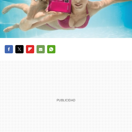
FACEBOOK
TWITTER
FLIPBOARD
E-
WHATSAPP
MAIL