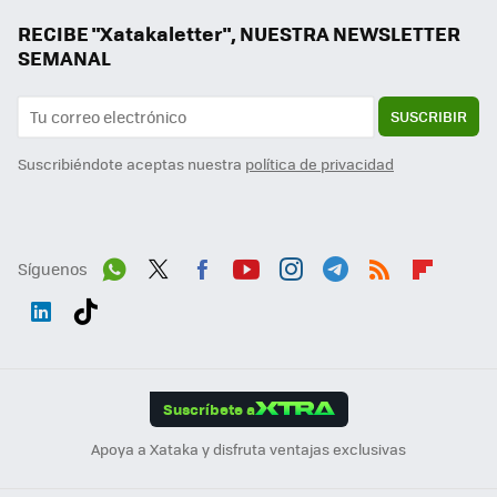
RECIBE "Xatakaletter", NUESTRA NEWSLETTER
SEMANAL
SUSCRIBIR
Suscribiéndote aceptas nuestra
política de privacidad
Síguenos
Wh
Twit
Fac
You
Inst
Tele
RSS
Flip
ats
ter
ebo
tub
agr
gra
boa
Link
Tikt
App
ok
e
am
m
rd
edI
ok
Suscríbete a
n
Apoya a Xataka y disfruta ventajas exclusivas