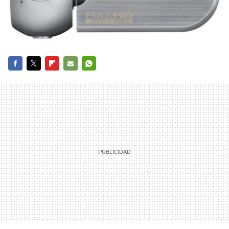
FACEBOOK
TWITTER
FLIPBOARD
E-
WHATSAPP
MAIL