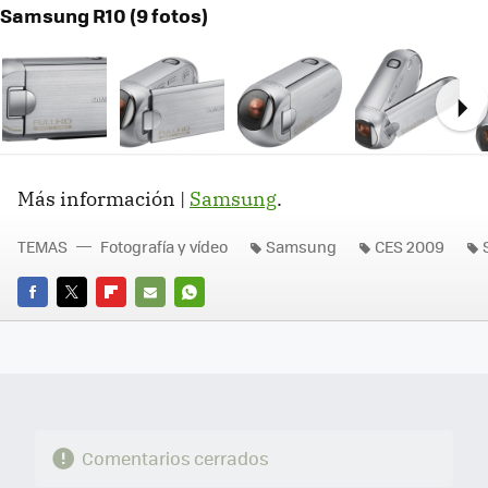
Samsung R10 (9 fotos)
Ne
Más información |
Samsung
.
TEMAS
Fotografía y vídeo
Samsung
CES 2009
FACEBOOK
TWITTER
FLIPBOARD
E-
WHATSAPP
MAIL
Comentarios cerrados