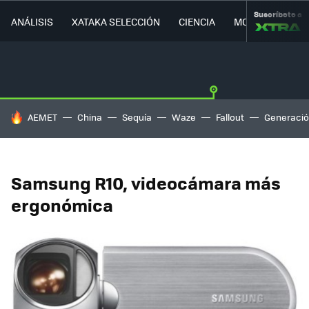
Suscríbete a
ANÁLISIS
XATAKA SELECCIÓN
CIENCIA
MOVILIDAD
HOY SE HABLA DE
AEMET
China
Sequía
Waze
Fallout
Generació
Samsung R10, videocámara más
ergonómica