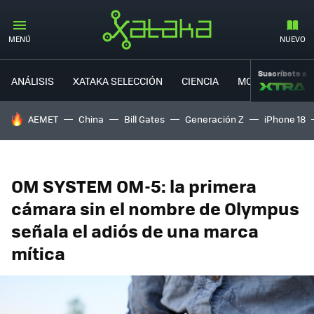
MENÚ
NUEVO
Suscríbete a
ANÁLISIS
XATAKA SELECCIÓN
CIENCIA
MOVILIDAD
HOY SE HABLA DE
AEMET
China
Bill Gates
Generación Z
iPhone 18
OM SYSTEM OM-5: la primera
cámara sin el nombre de Olympus
señala el adiós de una marca
mítica