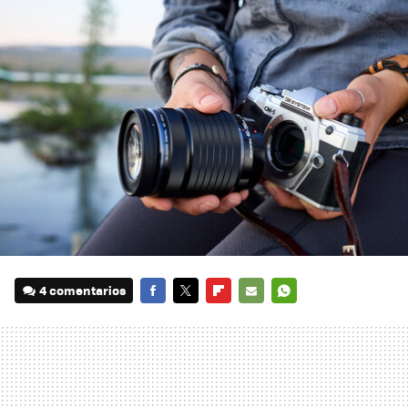
4 comentarios
FACEBOOK
TWITTER
FLIPBOARD
E-
WHATSAPP
MAIL