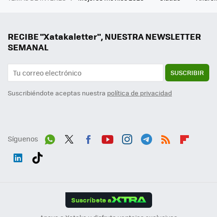
RECIBE "Xatakaletter", NUESTRA NEWSLETTER
SEMANAL
SUSCRIBIR
Suscribiéndote aceptas nuestra
política de privacidad
Síguenos
Wh
Twit
Fac
You
Inst
Tele
RSS
Flip
ats
ter
ebo
tub
agr
gra
boa
Link
Tikt
App
ok
e
am
m
rd
edI
ok
Suscríbete a
n