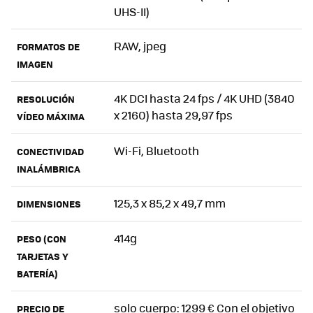
UHS-II)
RAW, jpeg
FORMATOS DE
IMAGEN
4K DCI hasta 24 fps / 4K UHD (3840
RESOLUCIÓN
x 2160) hasta 29,97 fps
VÍDEO MÁXIMA
Wi-Fi, Bluetooth
CONECTIVIDAD
INALÁMBRICA
125,3 x 85,2 x 49,7 mm
DIMENSIONES
414g
PESO (CON
TARJETAS Y
BATERÍA)
solo cuerpo: 1299 € Con el objetivo
PRECIO DE