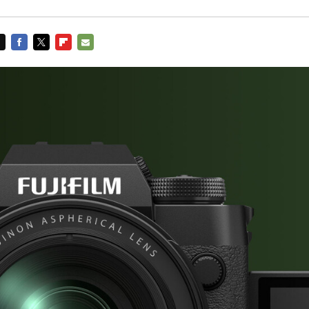
FACEBOOK
TWITTER
FLIPBOARD
E-
MAIL