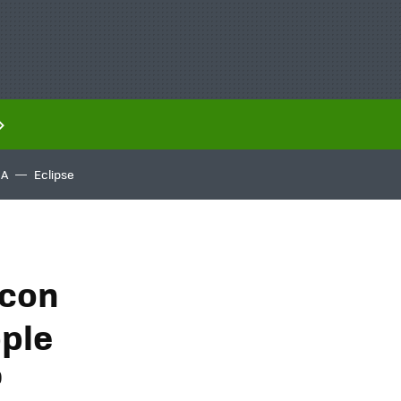
IA
Eclipse
 con
ple
P