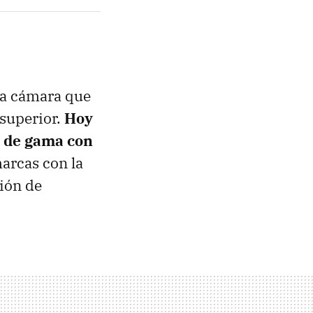
na cámara que
 superior.
Hoy
o de gama con
marcas con la
ción de