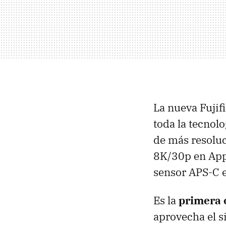
La nueva Fujif
toda la tecnolo
de más resoluc
8K/30p en Appl
sensor APS-C e
Es la
primera 
aprovecha el s