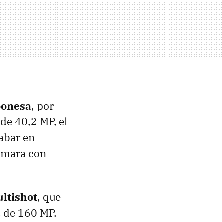
ponesa
, por
 de 40,2 MP, el
rabar en
cámara con
ultishot
, que
s de 160 MP.