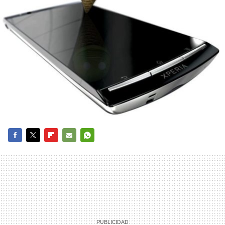
FACEBOOK
TWITTER
FLIPBOARD
E-
WHATSAPP
MAIL