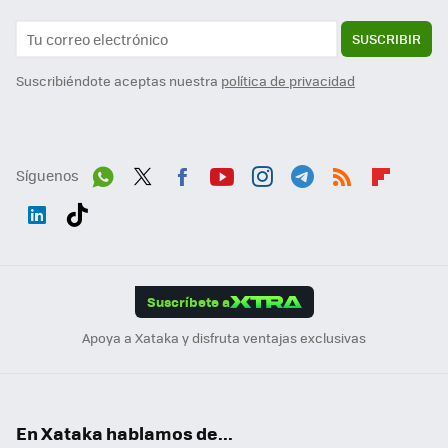
SUSCRIBIR
Suscribiéndote aceptas nuestra
política de privacidad
Síguenos
Wh
Twit
Fac
You
Inst
Tele
RSS
Flip
ats
ter
ebo
tub
agr
gra
boa
Link
Tikt
App
ok
e
am
m
rd
edI
ok
Suscríbete a
n
Apoya a Xataka y disfruta ventajas exclusivas
En Xataka hablamos de...