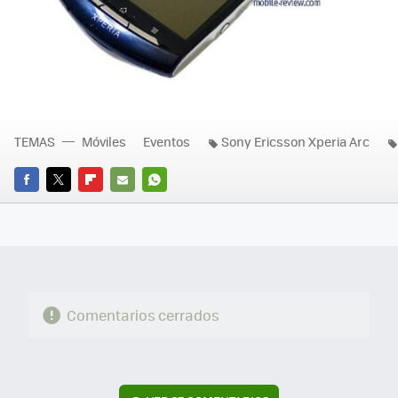
TEMAS
Móviles
Eventos
Sony Ericsson Xperia Arc
FACEBOOK
TWITTER
FLIPBOARD
E-
WHATSAPP
MAIL
Comentarios cerrados