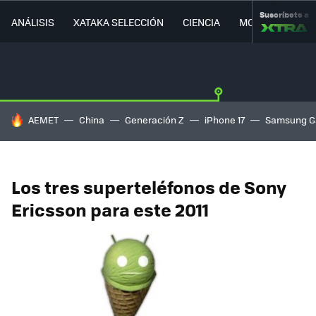
Suscríbete a
ANÁLISIS
XATAKA SELECCIÓN
CIENCIA
MOVILIDAD
HOY SE HABLA DE
AEMET
China
Generación Z
iPhone 17
Samsung G
Los tres superteléfonos de Sony
Ericsson para este 2011