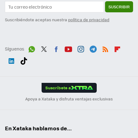
SUSCRIBIR
Suscribiéndote aceptas nuestra
política de privacidad
Síguenos
Wh
Twit
Fac
You
Inst
Tele
RSS
Flip
ats
ter
ebo
tub
agr
gra
boa
Link
Tikt
App
ok
e
am
m
rd
edI
ok
Suscríbete a
n
Apoya a Xataka y disfruta ventajas exclusivas
En Xataka hablamos de...