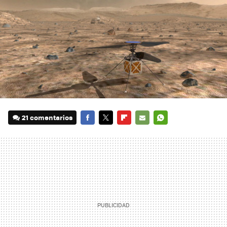
21 comentarios
FACEBOOK
TWITTER
FLIPBOARD
E-
WHATSAPP
MAIL