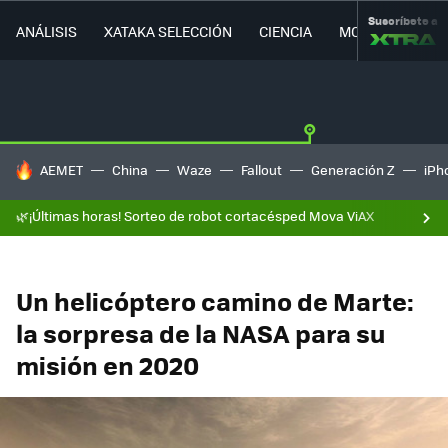
Suscríbete a
ANÁLISIS
XATAKA SELECCIÓN
CIENCIA
MOVILIDAD
HOY SE HABLA DE
AEMET
China
Waze
Fallout
Generación Z
iPh
🌿¡Últimas horas! Sorteo de robot cortacésped Mova ViAX
Un helicóptero camino de Marte:
la sorpresa de la NASA para su
misión en 2020