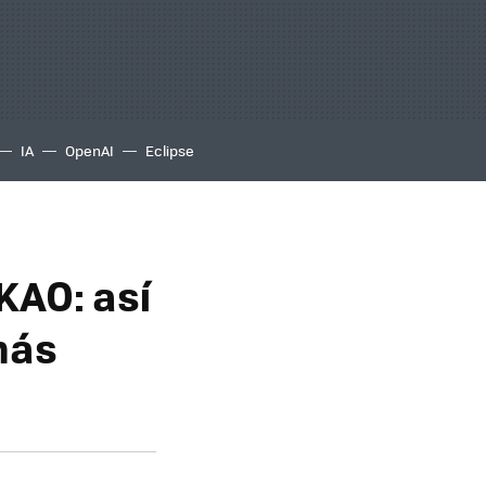
IA
OpenAI
Eclipse
KAO: así
más