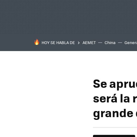
HOY SE HABLA DE
AEMET
China
Gener
Se apru
será la
grande