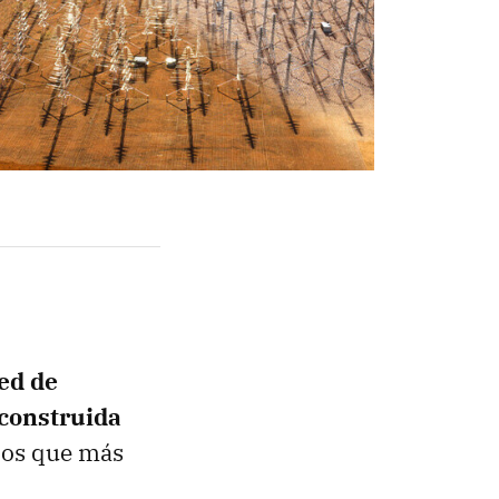
red de
 construida
pios que más