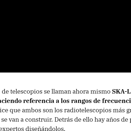
s de telescopios se llaman ahora mismo
SKA-L
ciendo referencia a los rangos de frecuenc
dice que ambos son los radiotelescopios más 
se van a construir. Detrás de ello hay años de 
expertos diseñándolos.