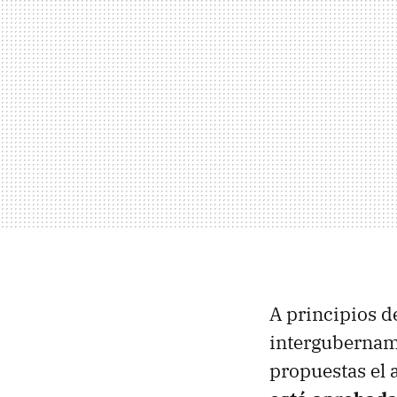
A principios d
intergubername
propuestas el 