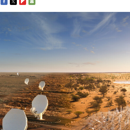
FACEBOOK
TWITTER
FLIPBOARD
E-
MAIL