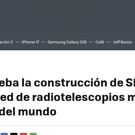
ación Z
iPhone 17
Samsung Galaxy S26
Café
Jeff Bezos
eba la construcción de S
 red de radiotelescopios 
 del mundo