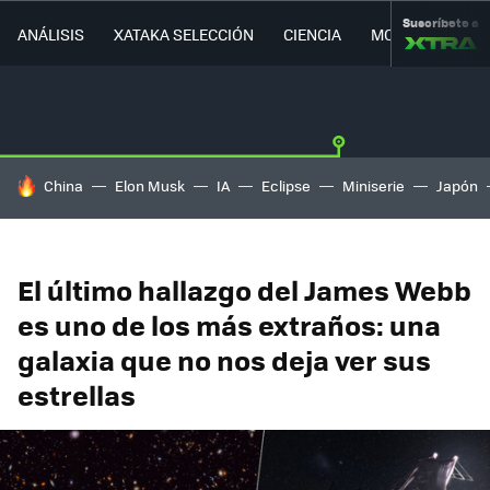
Suscríbete a
ANÁLISIS
XATAKA SELECCIÓN
CIENCIA
MOVILIDAD
HOY SE HABLA DE
China
Elon Musk
IA
Eclipse
Miniserie
Japón
El último hallazgo del James Webb
es uno de los más extraños: una
galaxia que no nos deja ver sus
estrellas