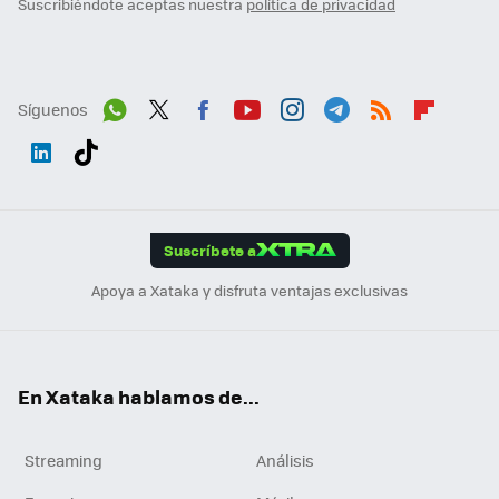
Suscribiéndote aceptas nuestra
política de privacidad
Síguenos
Wh
Twit
Fac
You
Inst
Tele
RSS
Flip
ats
ter
ebo
tub
agr
gra
boa
Link
Tikt
App
ok
e
am
m
rd
edI
ok
Suscríbete a
n
Apoya a Xataka y disfruta ventajas exclusivas
En Xataka hablamos de...
Streaming
Análisis