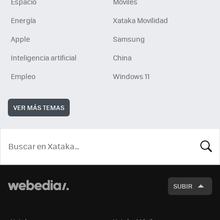
Espacio
Móviles
Energía
Xataka Movilidad
Apple
Samsung
Inteligencia artificial
China
Empleo
Windows 11
VER MÁS TEMAS
BUSCA
SUBIR