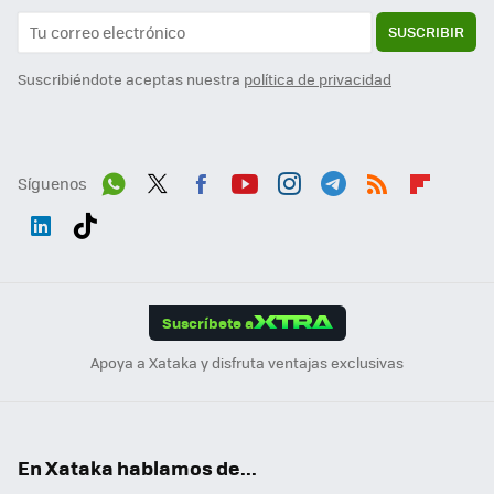
SUSCRIBIR
Suscribiéndote aceptas nuestra
política de privacidad
Síguenos
Wh
Twit
Fac
You
Inst
Tele
RSS
Flip
ats
ter
ebo
tub
agr
gra
boa
Link
Tikt
App
ok
e
am
m
rd
edI
ok
Suscríbete a
n
Apoya a Xataka y disfruta ventajas exclusivas
En Xataka hablamos de...