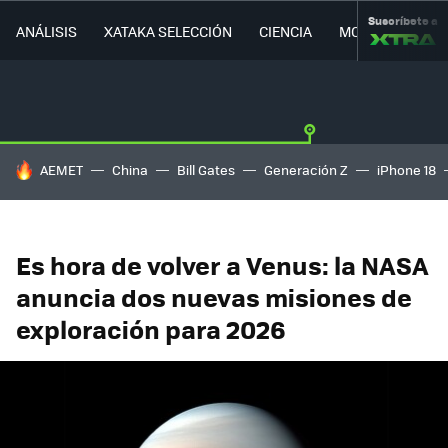
Suscríbete a
ANÁLISIS
XATAKA SELECCIÓN
CIENCIA
MOVILIDAD
HOY SE HABLA DE
AEMET
China
Bill Gates
Generación Z
iPhone 18
Es hora de volver a Venus: la NASA
anuncia dos nuevas misiones de
exploración para 2026