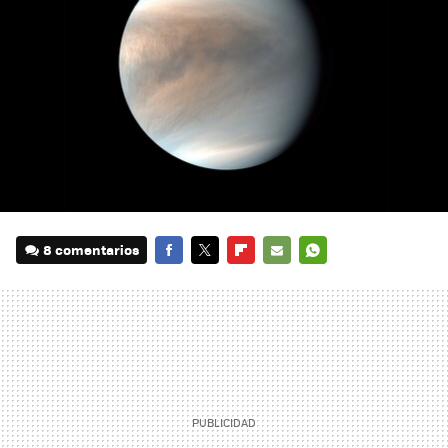
8 comentarios
FACEBOOK
TWITTER
FLIPBOARD
E-
WHATSAPP
MAIL