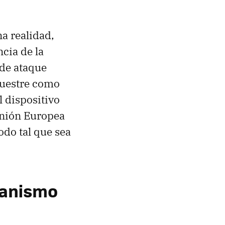
a realidad,
cia de la
 de ataque
muestre como
l dispositivo
 Unión Europea
odo tal que sea
canismo