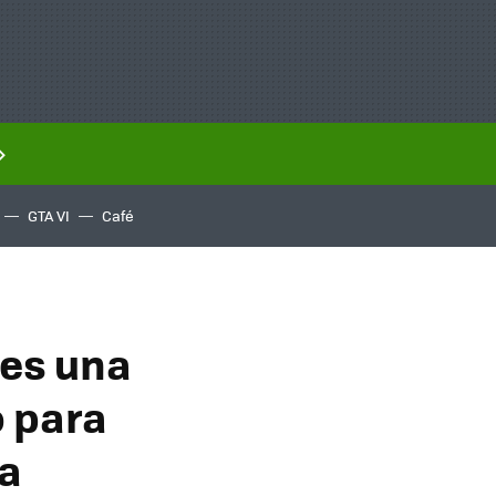
GTA VI
Café
 es una
o para
ma