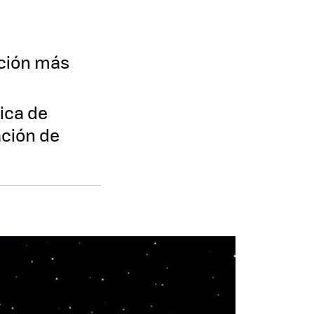
ación más
ica de
ación de