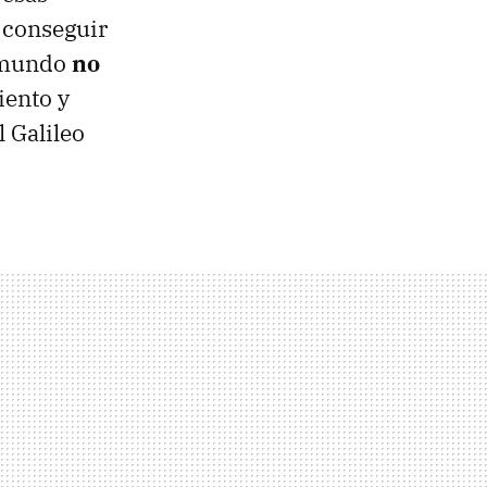
 conseguir
e mundo
no
iento y
 Galileo