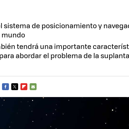
 el sistema de posicionamiento y naveg
l mundo
bién tendrá una importante característ
para abordar el problema de la suplant
FACEBOOK
TWITTER
FLIPBOARD
E-
MAIL