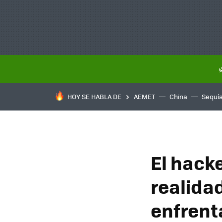
HOY SE HABLA DE
AEMET
China
Sequí
El hack
realidad
enfrent