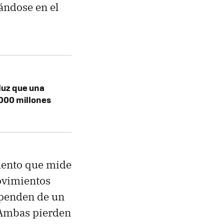
nándose en el
luz que una
.000 millones
mento que mide
movimientos
ependen de un
 Ambas pierden