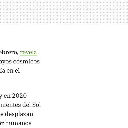
ebrero,
revela
rayos cósmicos
ía en el
 y en 2020
nientes del Sol
se desplazan
 por humanos