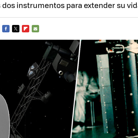
 dos instrumentos para extender su vida
FACEBOOK
TWITTER
FLIPBOARD
E-
MAIL