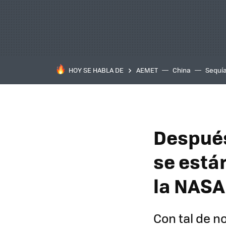
HOY SE HABLA DE
AEMET
China
Sequí
Después
se está
la NASA
Con tal de n