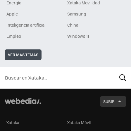
Energía
Xataka Movilidad
Apple
Samsung
Inteligencia artificial
China
Empleo
Windows 11
VER MÁS TEMAS
BUSCA
SUBIR
Xataka
Xataka Móvil