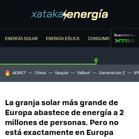
Suscríbete a
ENERGÍA SOLAR
ENERGÍA EÓLICA
CONSUMO ENERGÉTICO
HOY SE HABLA DE
AEMET
China
Sequía
Fallout
Generación Z
iP
La granja solar más grande de
Europa abastece de energía a 2
millones de personas. Pero no
está exactamente en Europa