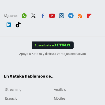
Síguenos
Wh
Twit
Fac
You
Inst
Tele
RSS
Flip
ats
ter
ebo
tub
agr
gra
boa
Link
Tikt
App
ok
e
am
m
rd
edI
ok
Suscríbete a
n
Apoya a Xataka y disfruta ventajas exclusivas
En Xataka hablamos de...
Streaming
Análisis
Espacio
Móviles