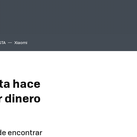
GTA
Xiaomi
ta hace
 dinero
de encontrar