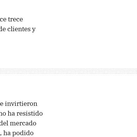
ce trece
de clientes y
e invirtieron
 no ha resistido
 del mercado
, ha podido