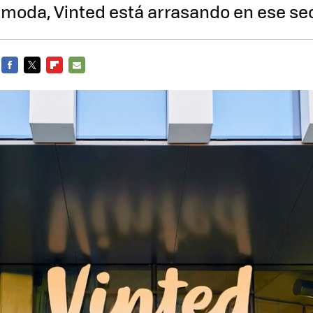
la moda, Vinted está arrasando en ese se
FACEBOOK
TWITTER
FLIPBOARD
E-
MAIL