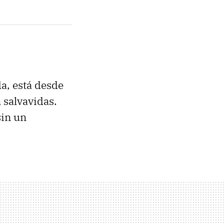
da, está desde
 salvavidas.
sin un