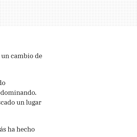
n un cambio de
do
tá dominando.
scado un lugar
más ha hecho