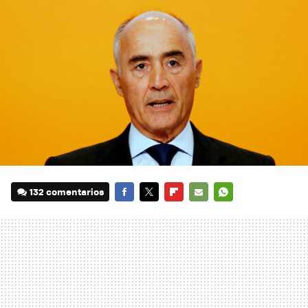
132 comentarios
FACEBOOK
TWITTER
FLIPBOARD
E-
WHATSAPP
MAIL