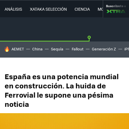
Suscríbete a
ANÁLISIS
XATAKA SELECCIÓN
CIENCIA
MOVILIDAD
HOY SE HABLA DE
AEMET
China
Sequía
Fallout
Generación Z
iP
España es una potencia mundial
en construcción. La huida de
Ferrovial le supone una pésima
noticia