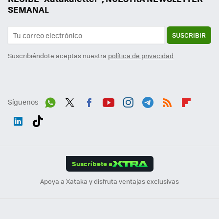
SEMANAL
SUSCRIBIR
Suscribiéndote aceptas nuestra
política de privacidad
Síguenos
Wh
Twit
Fac
You
Inst
Tele
RSS
Flip
ats
ter
ebo
tub
agr
gra
boa
Link
Tikt
App
ok
e
am
m
rd
edI
ok
Suscríbete a
n
Apoya a Xataka y disfruta ventajas exclusivas