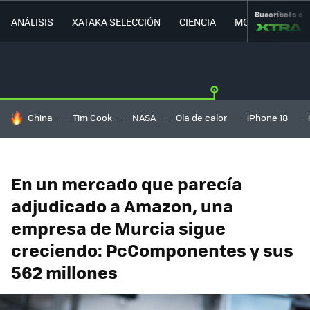
Suscríbete a
ANÁLISIS
XATAKA SELECCIÓN
CIENCIA
MOVILIDAD
HOY SE HABLA DE
China
Tim Cook
NASA
Ola de calor
iPhone 18
En un mercado que parecía
adjudicado a Amazon, una
empresa de Murcia sigue
creciendo: PcComponentes y sus
562 millones