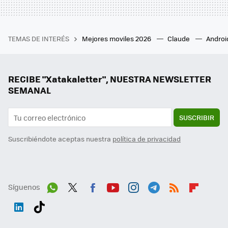
TEMAS DE INTERÉS
Mejores moviles 2026
Claude
Androi
RECIBE "Xatakaletter", NUESTRA NEWSLETTER
SEMANAL
SUSCRIBIR
Suscribiéndote aceptas nuestra
política de privacidad
Síguenos
Wh
Twit
Fac
You
Inst
Tele
RSS
Flip
ats
ter
ebo
tub
agr
gra
boa
Link
Tikt