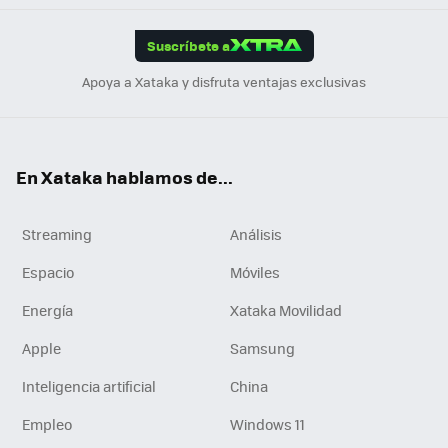
App
ok
e
am
m
rd
edI
ok
Suscríbete a
n
Apoya a Xataka y disfruta ventajas exclusivas
En Xataka hablamos de...
Streaming
Análisis
Espacio
Móviles
Energía
Xataka Movilidad
Apple
Samsung
Inteligencia artificial
China
Empleo
Windows 11