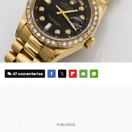
47 comentarios
FACEBOOK
TWITTER
FLIPBOARD
E-
WHATSAPP
MAIL