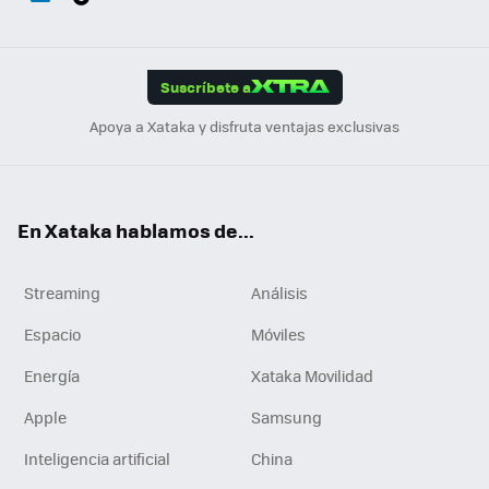
ats
ter
ebo
tub
agr
gra
boa
Link
Tikt
App
ok
e
am
m
rd
edI
ok
Suscríbete a
n
Apoya a Xataka y disfruta ventajas exclusivas
En Xataka hablamos de...
Streaming
Análisis
Espacio
Móviles
Energía
Xataka Movilidad
Apple
Samsung
Inteligencia artificial
China