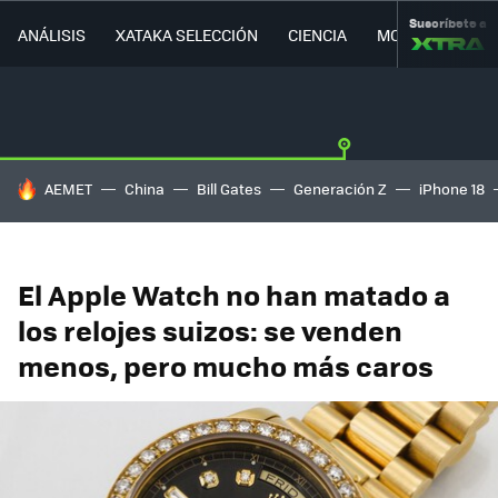
Suscríbete a
ANÁLISIS
XATAKA SELECCIÓN
CIENCIA
MOVILIDAD
HOY SE HABLA DE
AEMET
China
Bill Gates
Generación Z
iPhone 18
El Apple Watch no han matado a
los relojes suizos: se venden
menos, pero mucho más caros