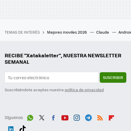
TEMAS DE INTERÉS
Mejores moviles 2026
Claude
Androi
RECIBE "Xatakaletter", NUESTRA NEWSLETTER
SEMANAL
SUSCRIBIR
Suscribiéndote aceptas nuestra
política de privacidad
Síguenos
Wh
Twit
Fac
You
Inst
Tele
RSS
Flip