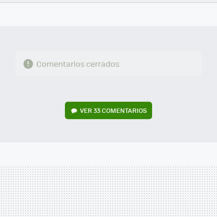
FACEBOOK
TWITTER
FLIPBOARD
E-
WHATSAPP
MAIL
Comentarios cerrados
VER
33 COMENTARIOS