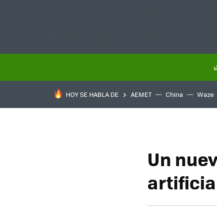
HOY SE HABLA DE
AEMET
China
Waze
Un nuev
artifici