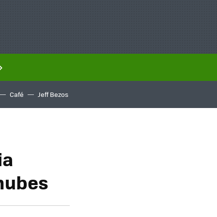
Café
Jeff Bezos
ia
 nubes