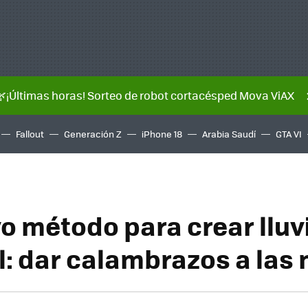
🌿¡Últimas horas! Sorteo de robot cortacésped Mova ViAX
Fallout
Generación Z
iPhone 18
Arabia Saudí
GTA VI
o método para crear lluv
al: dar calambrazos a las