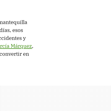
mantequilla
días, esos
ccidentes y
arcía Márquez
,
convertir en