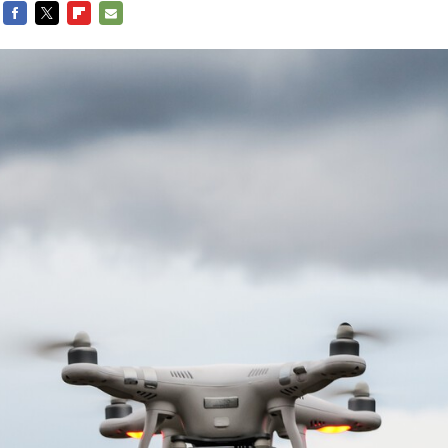
FACEBOOK
TWITTER
FLIPBOARD
E-
MAIL