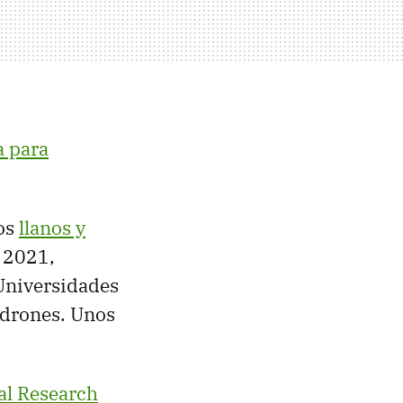
 para
los
llanos y
 2021,
Universidades
 drones. Unos
al Research