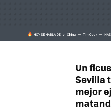
HOY SE HABLA DE
China
Tim Cook
NAS
Un ficu
Sevilla 
mejor e
matando