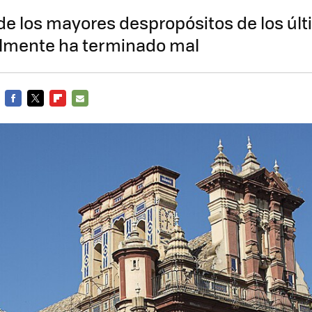
de los mayores despropósitos de los últ
almente ha terminado mal
FACEBOOK
TWITTER
FLIPBOARD
E-
MAIL