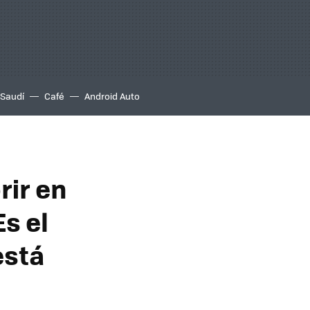
 Saudí
Café
Android Auto
rir en
Es el
está