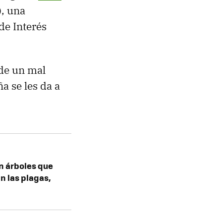
), una
de Interés
 de un mal
a se les da a
n árboles que
an las plagas,