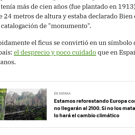
tenía más de cien años (fue plantado en 1913
 24 metros de altura y estaba declarado Bien 
a catalogación de "monumento".
pidamente el ficus se convirtió en un símbolo
país:
el desprecio y poco cuidado
que en Españ
banos.
EN XATAKA
Estamos reforestando Europa co
no llegarán al 2100. Si no los mat
lo hará el cambio climático