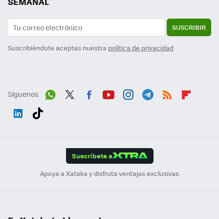
SEMANAL
SUSCRIBIR
Suscribiéndote aceptas nuestra
política de privacidad
Síguenos
Wh
Twit
Fac
You
Inst
Tele
RSS
Flip
ats
ter
ebo
tub
agr
gra
boa
Link
Tikt
App
ok
e
am
m
rd
edI
ok
Suscríbete a
n
Apoya a Xataka y disfruta ventajas exclusivas