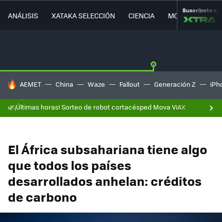
Suscríbete a
ANÁLISIS
XATAKA SELECCIÓN
CIENCIA
MOVILIDAD
HOY SE HABLA DE
AEMET
China
Waze
Fallout
Generación Z
iPh
🌿¡Últimas horas! Sorteo de robot cortacésped Mova ViAX
El África subsahariana tiene algo
que todos los países
desarrollados anhelan: créditos
de carbono