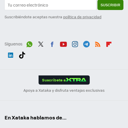
SUSCRIBIR
Suscribiéndote aceptas nuestra
política de privacidad
Síguenos
Wh
Twit
Fac
You
Inst
Tele
RSS
Flip
ats
ter
ebo
tub
agr
gra
boa
Link
Tikt
App
ok
e
am
m
rd
edI
ok
Suscríbete a
n
Apoya a Xataka y disfruta ventajas exclusivas
En Xataka hablamos de...