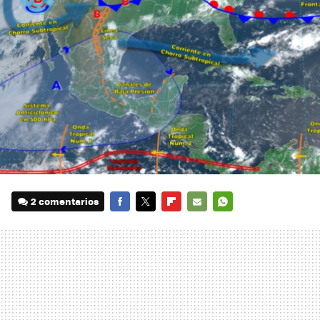
2 comentarios
FACEBOOK
TWITTER
FLIPBOARD
E-
WHATSAPP
MAIL