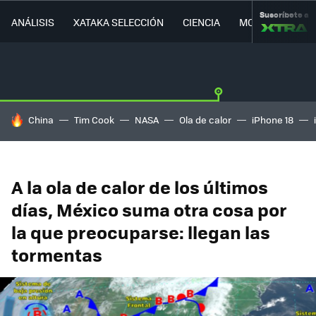
Suscríbete a
ANÁLISIS
XATAKA SELECCIÓN
CIENCIA
MOVILIDAD
HOY SE HABLA DE
China
Tim Cook
NASA
Ola de calor
iPhone 18
A la ola de calor de los últimos
días, México suma otra cosa por
la que preocuparse: llegan las
tormentas