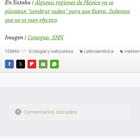
En Xataka |
Algunas regiones de México ya se
plantean "sembrar nubes" para que llueva. Sabemos
que no es muy efectivo
Imagen |
Conagua, SMN
TEMAS
Ecología y naturaleza
Latinoamérica
meteor
FACEBOOK
TWITTER
FLIPBOARD
E-
WHATSAPP
MAIL
Comentarios cerrados