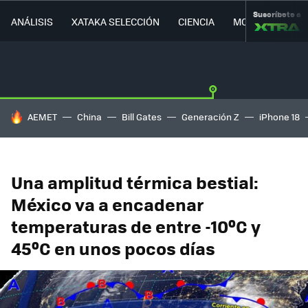
Suscríbete a
ANÁLISIS
XATAKA SELECCIÓN
CIENCIA
MOVILIDAD
HOY SE HABLA DE
AEMET
China
Bill Gates
Generación Z
iPhone 18
Una amplitud térmica bestial:
México va a encadenar
temperaturas de entre -10ºC y
45ºC en unos pocos días