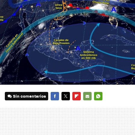
Sin comentarios
FACEBOOK
TWITTER
FLIPBOARD
E-
WHATSAPP
MAIL