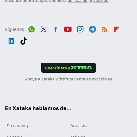
Suscribiéndote aceptas nuestra
política de privacidad
Síguenos
Wh
Twit
Fac
You
Inst
Tele
RSS
Flip
ats
ter
ebo
tub
agr
gra
boa
Link
Tikt
App
ok
e
am
m
rd
edI
ok
Suscríbete a
n
Apoya a Xataka y disfruta ventajas exclusivas
En Xataka hablamos de...
Streaming
Análisis
Espacio
Móviles