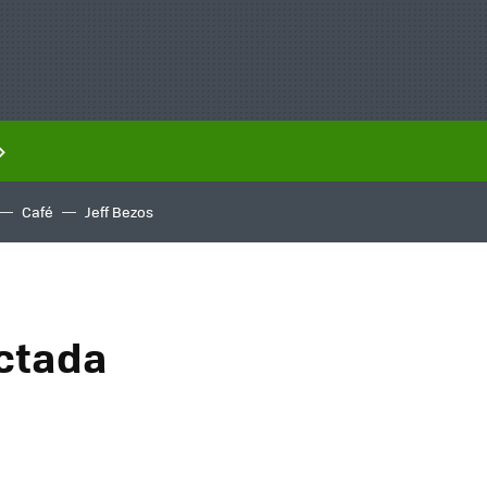
Café
Jeff Bezos
ectada