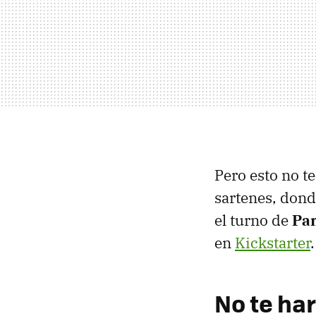
Pero esto no t
sartenes, dond
el turno de
Pan
en
Kickstarter
.
No te ha