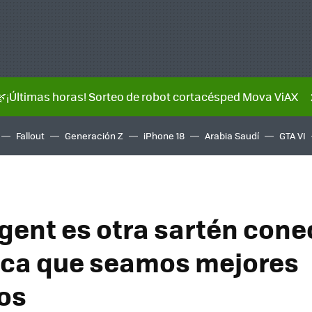
🌿¡Últimas horas! Sorteo de robot cortacésped Mova ViAX
Fallout
Generación Z
iPhone 18
Arabia Saudí
GTA VI
igent es otra sartén con
ca que seamos mejores
os