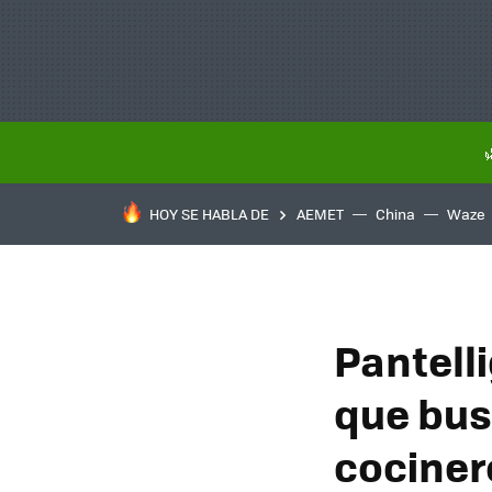
HOY SE HABLA DE
AEMET
China
Waze
Pantell
que bus
cociner