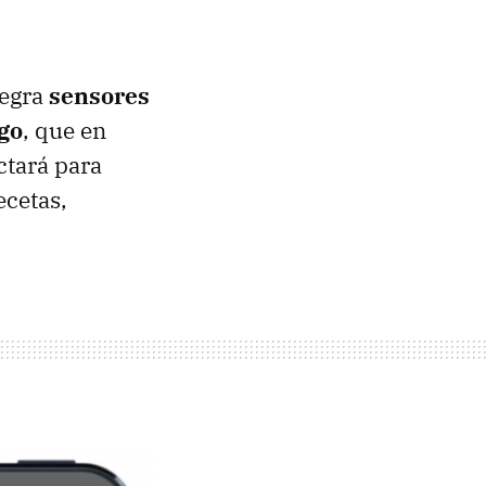
tegra
sensores
go
, que en
ctará para
ecetas,