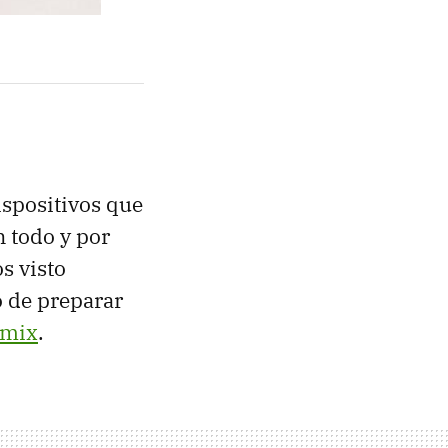
ispositivos que
n todo y por
s visto
o de preparar
omix
.