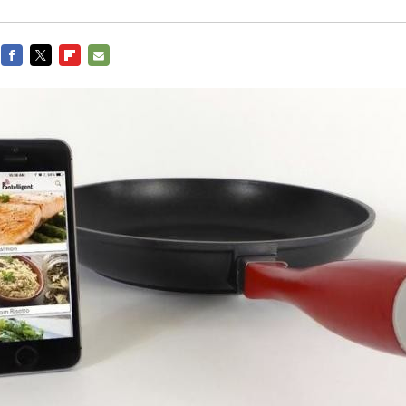
FACEBOOK
TWITTER
FLIPBOARD
E-
MAIL