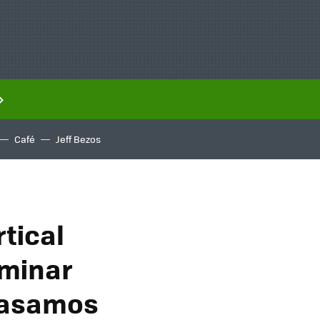
Café
Jeff Bezos
rtical
uminar
 pasamos