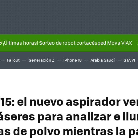
🌿¡Últimas horas! Sorteo de robot cortacésped Mova ViAX
Fallout
Generación Z
iPhone 18
Arabia Saudí
GTA VI
5: el nuevo aspirador ve
áseres para analizar e il
as de polvo mientras la