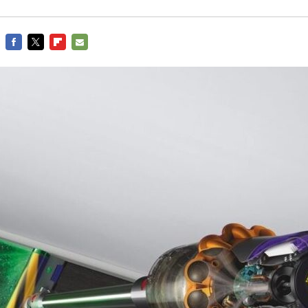
FACEBOOK
TWITTER
FLIPBOARD
E-
MAIL