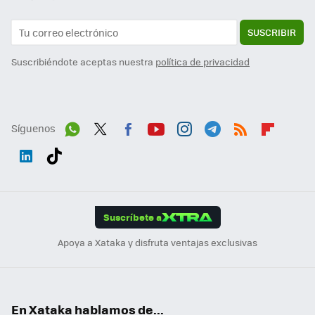
SUSCRIBIR
Suscribiéndote aceptas nuestra
política de privacidad
Síguenos
Wh
Twit
Fac
You
Inst
Tele
RSS
Flip
ats
ter
ebo
tub
agr
gra
boa
Link
Tikt
App
ok
e
am
m
rd
edI
ok
Suscríbete a
n
Apoya a Xataka y disfruta ventajas exclusivas
En Xataka hablamos de...