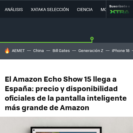
Suscríbete a
ANÁLISIS
XATAKA SELECCIÓN
CIENCIA
MOVILIDAD
HOY SE HABLA DE
AEMET
China
Bill Gates
Generación Z
iPhone 18
El Amazon Echo Show 15 llega a
España: precio y disponibilidad
oficiales de la pantalla inteligente
más grande de Amazon