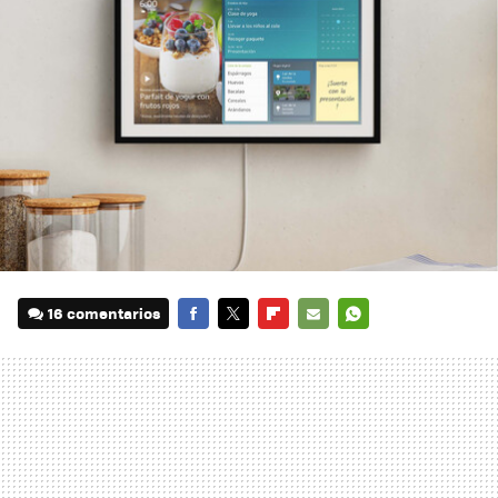
16 comentarios
FACEBOOK
TWITTER
FLIPBOARD
E-
WHATSAPP
MAIL