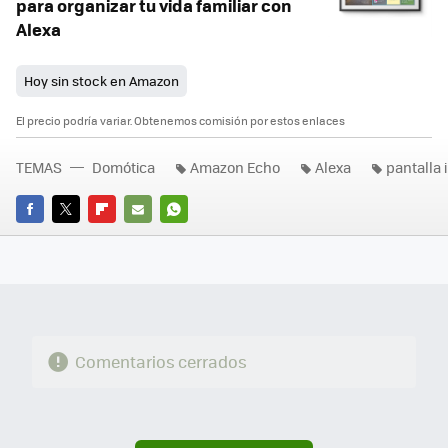
para organizar tu vida familiar con
Alexa
Hoy sin stock en Amazon
El precio podría variar. Obtenemos comisión por estos enlaces
TEMAS
Domótica
Amazon Echo
Alexa
pantalla 
FACEBOOK
TWITTER
FLIPBOARD
E-
WHATSAPP
MAIL
Comentarios cerrados