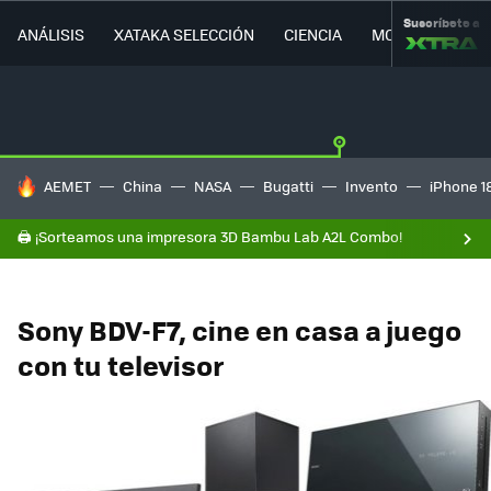
Suscríbete a
ANÁLISIS
XATAKA SELECCIÓN
CIENCIA
MOVILIDAD
HOY SE HABLA DE
AEMET
China
NASA
Bugatti
Invento
iPhone 1
🖨️ ¡Sorteamos una impresora 3D Bambu Lab A2L Combo!
Sony BDV-F7, cine en casa a juego
con tu televisor