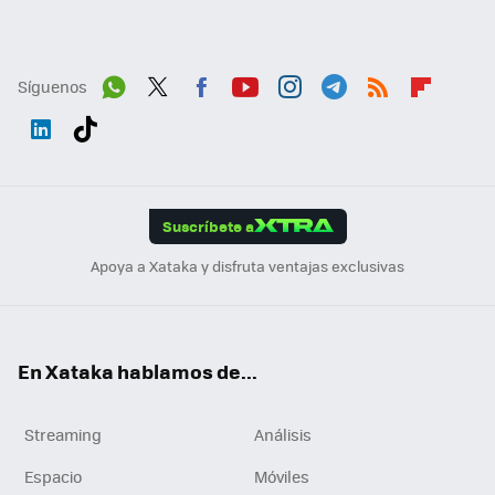
Síguenos
Wh
Twit
Fac
You
Inst
Tele
RSS
Flip
ats
ter
ebo
tub
agr
gra
boa
Link
Tikt
App
ok
e
am
m
rd
edI
ok
Suscríbete a
n
Apoya a Xataka y disfruta ventajas exclusivas
En Xataka hablamos de...
Streaming
Análisis
Espacio
Móviles