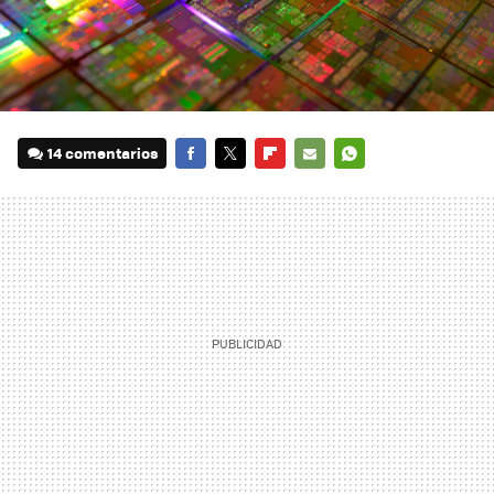
14 comentarios
FACEBOOK
TWITTER
FLIPBOARD
E-
WHATSAPP
MAIL