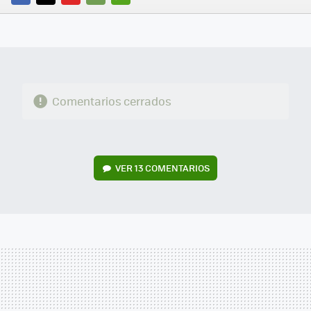
FACEBOOK
TWITTER
FLIPBOARD
E-
WHATSAPP
MAIL
Comentarios cerrados
VER
13 COMENTARIOS