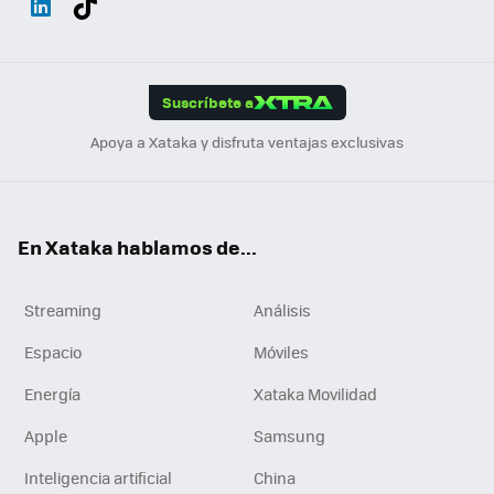
ats
ter
ebo
tub
agr
gra
boa
Link
Tikt
App
ok
e
am
m
rd
edI
ok
Suscríbete a
n
Apoya a Xataka y disfruta ventajas exclusivas
En Xataka hablamos de...
Streaming
Análisis
Espacio
Móviles
Energía
Xataka Movilidad
Apple
Samsung
Inteligencia artificial
China