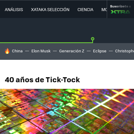
Suscríbete a
ANÁLISIS
XATAKA SELECCIÓN
CIENCIA
MOVILIDAD
HOY SE HABLA DE
China
Elon Musk
Generación Z
Eclipse
Christoph
40 años de Tick-Tock