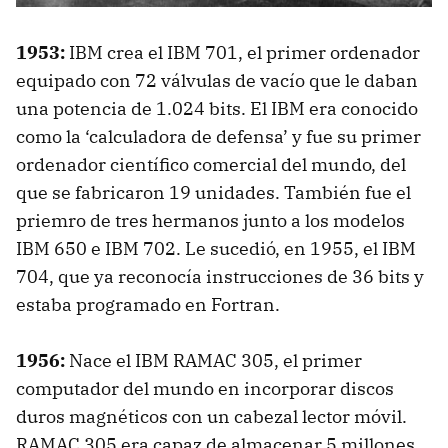
1953:
IBM
crea el
IBM
701, el primer ordenador
equipado con 72 válvulas de vacío que le daban
una potencia de 1.024 bits. El
IBM
era conocido
como la ‘calculadora de defensa’ y fue su primer
ordenador científico comercial del mundo, del
que se fabricaron 19 unidades. También fue el
priemro de tres hermanos junto a los modelos
IBM
650 e
IBM
702. Le sucedió, en 1955, el
IBM
704, que ya reconocía instrucciones de 36 bits y
estaba programado en Fortran.
1956:
Nace el
IBM
RAMAC
305, el primer
computador del mundo en incorporar discos
duros magnéticos con un cabezal lector móvil.
RAMAC
305 era capaz de almacenar 5 millones