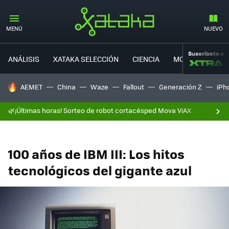
MENÚ
NUEVO
Suscríbete a
ANÁLISIS
XATAKA SELECCIÓN
CIENCIA
MOVILIDAD
HOY SE HABLA DE
AEMET
China
Waze
Fallout
Generación Z
iPh
🌿¡Últimas horas! Sorteo de robot cortacésped Mova ViAX
100 años de IBM III: Los hitos
tecnológicos del gigante azul