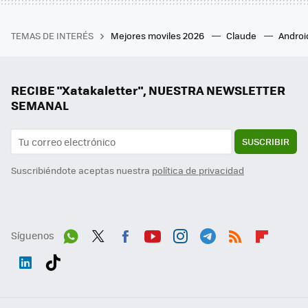
TEMAS DE INTERÉS
Mejores moviles 2026
Claude
Androi
RECIBE "Xatakaletter", NUESTRA NEWSLETTER
SEMANAL
SUSCRIBIR
Suscribiéndote aceptas nuestra
política de privacidad
Síguenos
Wh
Twit
Fac
You
Inst
Tele
RSS
Flip
ats
ter
ebo
tub
agr
gra
boa
Link
Tikt
App
ok
e
am
m
rd
edI
ok