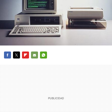
FACEBOOK
TWITTER
FLIPBOARD
E-
WHATSAPP
MAIL