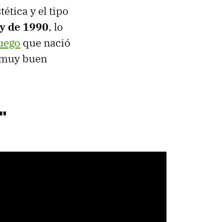
ética y el tipo
y de 1990
, lo
juego
que nació
n muy buen
"