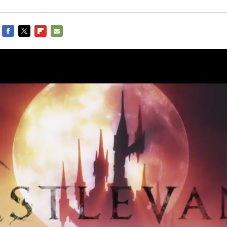
FACEBOOK
TWITTER
FLIPBOARD
E-
MAIL