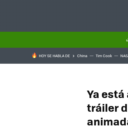
HOY SE HABLA DE
China
Tim Cook
NAS
Ya está
tráiler 
animada