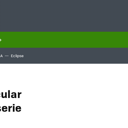
IA
Eclipse
cular
serie