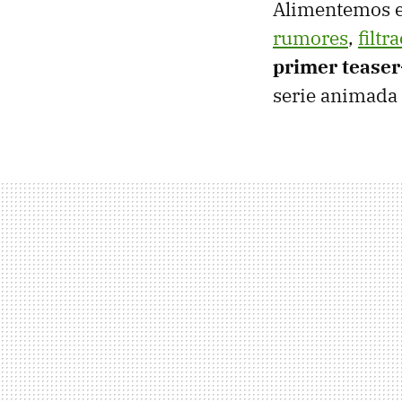
Alimentemos el
rumores
,
filtr
primer teaser-
serie animada 