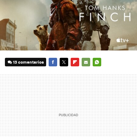
13 comentarios
FACEBOOK
TWITTER
FLIPBOARD
E-
WHATSAPP
MAIL