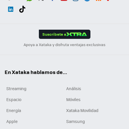
Wh
Twit
Fac
You
Inst
Tele
RSS
Flip
ats
ter
ebo
tub
agr
gra
boa
Link
Tikt
App
ok
e
am
m
rd
edI
ok
Suscríbete a
n
Apoya a Xataka y disfruta ventajas exclusivas
En Xataka hablamos de...
Streaming
Análisis
Espacio
Móviles
Energía
Xataka Movilidad
Apple
Samsung