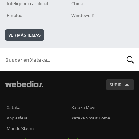
Inteligencia artificial
China
Empleo
Windows 11
VER MÁS TEMAS
BUSCA
SUBIR
Xataka
Xataka Móvil
Applesfera
Xataka Smart Home
Mundo Xiaomi