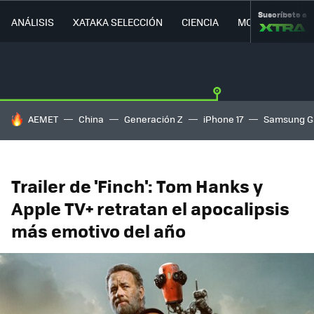
Suscríbete a
ANÁLISIS
XATAKA SELECCIÓN
CIENCIA
MOVILIDAD
HOY SE HABLA DE
AEMET
China
Generación Z
iPhone 17
Samsung G
Trailer de 'Finch': Tom Hanks y
Apple TV+ retratan el apocalipsis
más emotivo del año