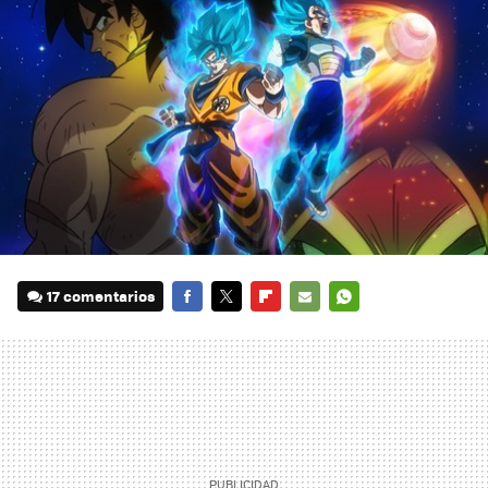
17 comentarios
FACEBOOK
TWITTER
FLIPBOARD
E-
WHATSAPP
MAIL