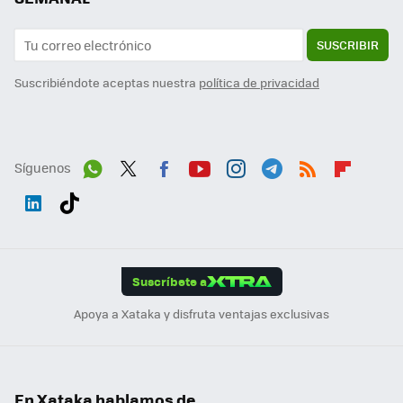
SUSCRIBIR
Suscribiéndote aceptas nuestra
política de privacidad
Síguenos
Wh
Twit
Fac
You
Inst
Tele
RSS
Flip
ats
ter
ebo
tub
agr
gra
boa
Link
Tikt
App
ok
e
am
m
rd
edI
ok
Suscríbete a
n
Apoya a Xataka y disfruta ventajas exclusivas
En Xataka hablamos de...