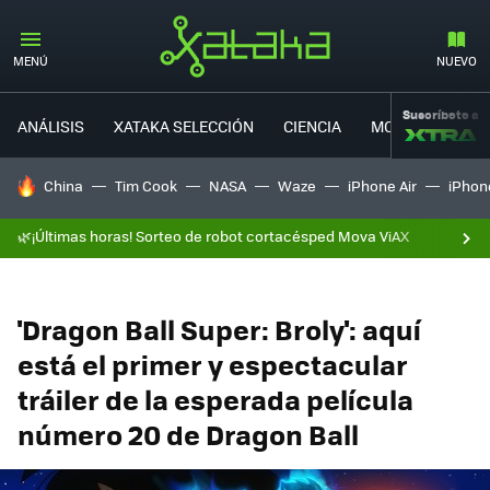
MENÚ
NUEVO
Suscríbete a
ANÁLISIS
XATAKA SELECCIÓN
CIENCIA
MOVILIDAD
HOY SE HABLA DE
China
Tim Cook
NASA
Waze
iPhone Air
iPhone
🌿¡Últimas horas! Sorteo de robot cortacésped Mova ViAX
'Dragon Ball Super: Broly': aquí
está el primer y espectacular
tráiler de la esperada película
número 20 de Dragon Ball