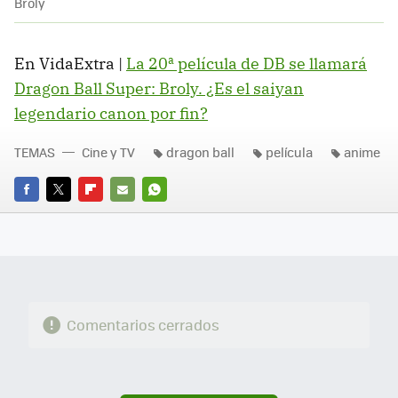
Broly
En VidaExtra |
La 20ª película de DB se llamará
Dragon Ball Super: Broly. ¿Es el saiyan
legendario canon por fin?
TEMAS
Cine y TV
dragon ball
película
anime
FACEBOOK
TWITTER
FLIPBOARD
E-
WHATSAPP
MAIL
Comentarios cerrados