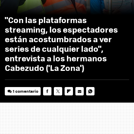
"Con las plataformas
streaming, los espectadores
están acostumbrados a ver
series de cualquier lado",
entrevista a los hermanos
Cabezudo ('La Zona')
1 comentario
FACEBOOK
TWITTER
FLIPBOARD
E-
WHATSAPP
MAIL