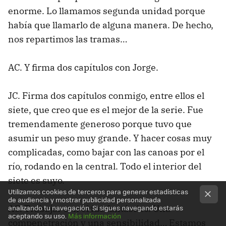
enorme. Lo llamamos segunda unidad porque
había que llamarlo de alguna manera. De hecho,
nos repartimos las tramas…
AC. Y firma dos capítulos con Jorge.
JC. Firma dos capítulos conmigo, entre ellos el
siete, que creo que es el mejor de la serie. Fue
tremendamente generoso porque tuvo que
asumir un peso muy grande. Y hacer cosas muy
complicadas, como bajar con las canoas por el
río, rodando en la central. Todo el interior del
siete es suyo.
Utilizamos cookies de terceros para generar estadísticas
de audiencia y mostrar publicidad personalizada
analizando tu navegación. Si sigues navegando estarás
AC. Trabajar con él fue fantástico. Una
aceptando su uso.
Más información
compenetración y una sensibilidad… Estamos