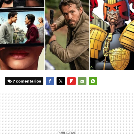
7 comentarios
FACEBOOK
TWITTER
FLIPBOARD
E-
WHATSAPP
MAIL