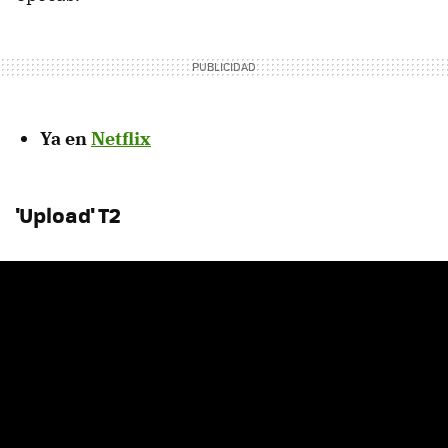
Ya en
Netflix
'Upload' T2