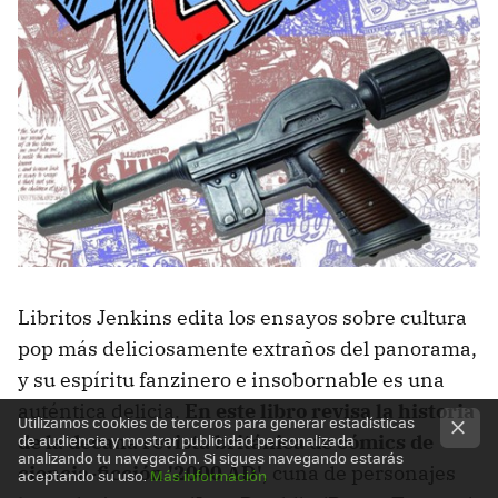
Libritos Jenkins edita los ensayos sobre cultura
pop más deliciosamente extraños del panorama,
y su espíritu fanzinero e insobornable es una
auténtica delicia.
En este libro revisa la historia
Utilizamos cookies de terceros para generar estadísticas
de audiencia y mostrar publicidad personalizada
de la decana revista británica de cómics de
analizando tu navegación. Si sigues navegando estarás
ciencia-ficción '2000 AD'
, cuna de personajes
aceptando su uso.
Más información