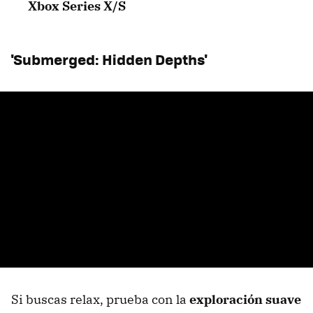
Xbox Series X/S
'Submerged: Hidden Depths'
Si buscas relax, prueba con la
exploración suave