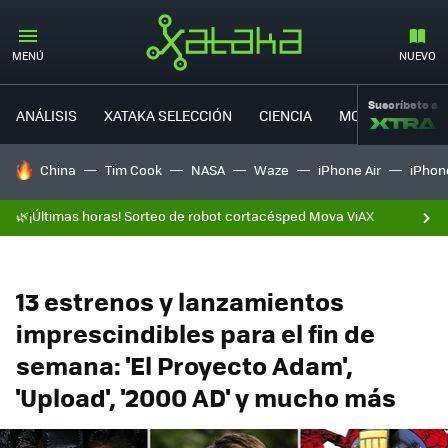
MENÚ
NUEVO
Suscríbete a
ANÁLISIS
XATAKA SELECCIÓN
CIENCIA
MOVILIDAD
HOY SE HABLA DE
China
Tim Cook
NASA
Waze
iPhone Air
iPhone
🌿¡Últimas horas! Sorteo de robot cortacésped Mova ViAX
13 estrenos y lanzamientos
imprescindibles para el fin de
semana: 'El Proyecto Adam',
'Upload', '2000 AD' y mucho más