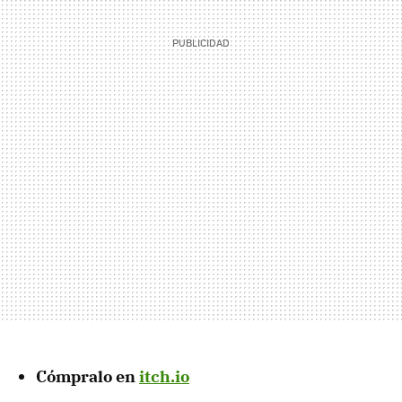
Cómpralo en
itch.io