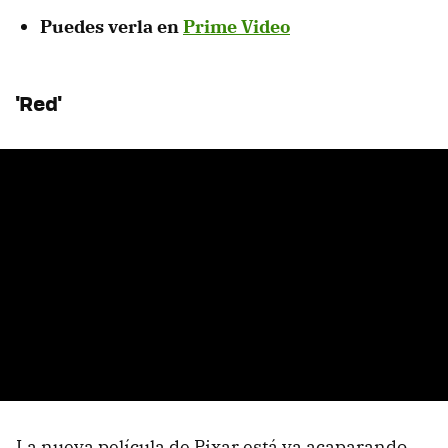
Puedes verla en
Prime Video
'Red'
La nueva película de Pixar está ya acaparando