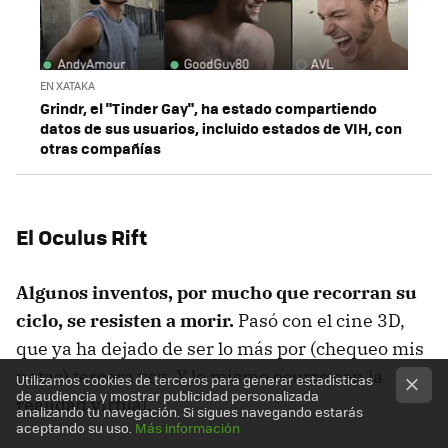
EN XATAKA
Grindr, el "Tinder Gay", ha estado compartiendo
datos de sus usuarios, incluido estados de VIH, con
otras compañías
El Oculus Rift
Algunos inventos, por mucho que recorran su
ciclo, se resisten a morir.
Pasó con el cine 3D,
que ya ha dejado de ser lo más por (chequeo mis
notas) tercera vez. Y lo mismo ocurre con la
Utilizamos cookies de terceros para generar estadísticas
de audiencia y mostrar publicidad personalizada
realidad virtual.
analizando tu navegación. Si sigues navegando estarás
aceptando su uso.
Más información