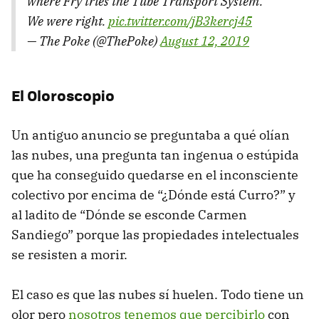
where Fry tries the Tube Transport System.
We were right.
pic.twitter.com/jB3kercj45
— The Poke (@ThePoke)
August 12, 2019
El Oloroscopio
Un antiguo anuncio se preguntaba a qué olían
las nubes, una pregunta tan ingenua o estúpida
que ha conseguido quedarse en el inconsciente
colectivo por encima de “¿Dónde está Curro?” y
al ladito de “Dónde se esconde Carmen
Sandiego” porque las propiedades intelectuales
se resisten a morir.
El caso es que las nubes sí huelen. Todo tiene un
olor pero
nosotros tenemos que percibirlo
con