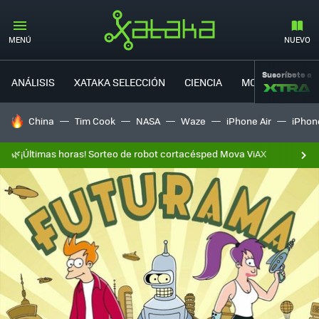
MENÚ
NUEVO
Suscríbete a
ANÁLISIS
XATAKA SELECCIÓN
CIENCIA
MOVILIDAD
HOY SE HABLA DE
China
Tim Cook
NASA
Waze
iPhone Air
iPhone
🌿¡Últimas horas! Sorteo de robot cortacésped Mova ViAX