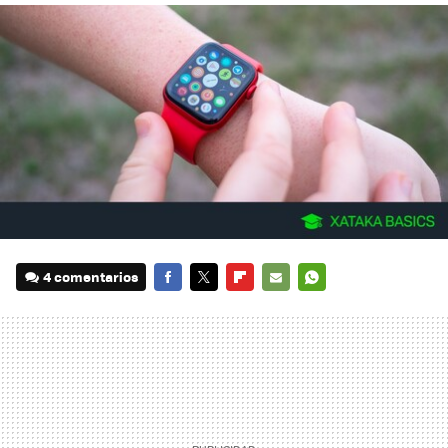
4 comentarios
FACEBOOK
TWITTER
FLIPBOARD
E-
WHATSAPP
MAIL