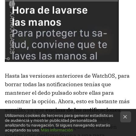
Hasta las versiones anteriores de WatchOS, para
borrar todas las notificaciones tenías que
mantener el dedo pulsado sobre ellas para
encontrar la opción. Ahora, esto es bastante más
sencillo, ya que
encima de las notificaciones
Utilizamos cookies de terceros para generar estadísticas
verás un botón de
Borrar todo
que sirve
de audiencia y mostrar publicidad personalizada
analizando tu navegación. Si sigues navegando estarás
precisamente para eso. Si quieres, también
aceptando su uso.
Más información
podrás irlas deslizando una a una para