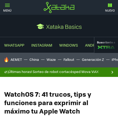
MENÚ
NUEVO
Suscríbete a
WHATSAPP
INSTAGRAM
WINDOWS
ANDROID
TRUC
HOY SE HABLA DE
AEMET
China
Waze
Fallout
Generación Z
iPh
🌿¡Últimas horas! Sorteo de robot cortacésped Mova ViAX
WatchOS 7: 41 trucos, tips y
funciones para exprimir al
máximo tu Apple Watch